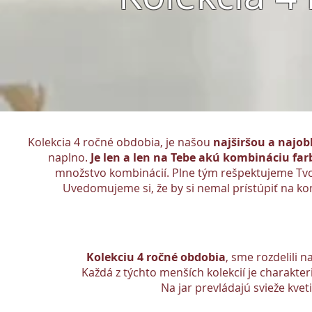
Kolekcia 4 ročné obdobia, je našou
najširšou a najob
naplno.
Je len a len na Tebe akú kombináciu farb
množstvo kombinácií. Plne tým rešpektujeme Tvoju
Uvedomujeme si, že by si nemal prístúpiť na ko
Kolekciu 4 ročné obdobia
, sme rozdelili n
Každá z týchto menších kolekcií je charakter
Na jar prevládajú svieže kvet