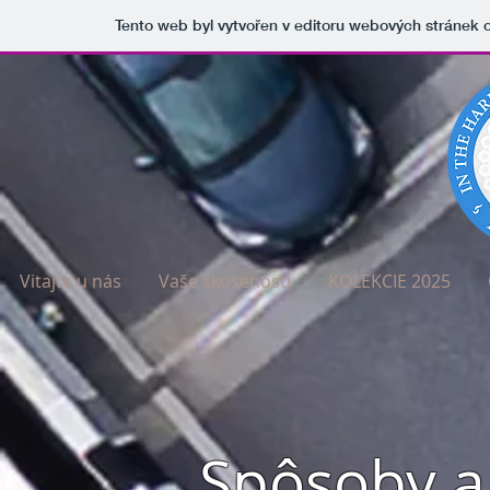
Tento web byl vytvořen v editoru webových stránek
Vitajte u nás
Vaše skúsenosti
KOLEKCIE 2025
Spôsoby a